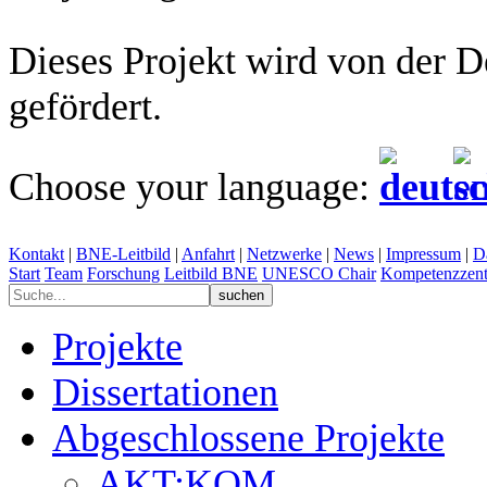
Dieses Projekt wird von der 
gefördert.
Choose your language:
Kontakt
|
BNE-Leitbild
|
Anfahrt
|
Netzwerke
|
News
|
Impressum
|
D
Start
Team
Forschung
Leitbild BNE
UNESCO Chair
Kompetenzzent
Projekte
Dissertationen
Abgeschlossene Projekte
AKT:KOM