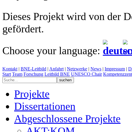
Dieses Projekt wird von der 
gefördert.
Choose your language:
Kontakt
|
BNE-Leitbild
|
Anfahrt
|
Netzwerke
|
News
|
Impressum
|
D
Start
Team
Forschung
Leitbild BNE
UNESCO Chair
Kompetenzzent
Projekte
Dissertationen
Abgeschlossene Projekte
AKT:KOM