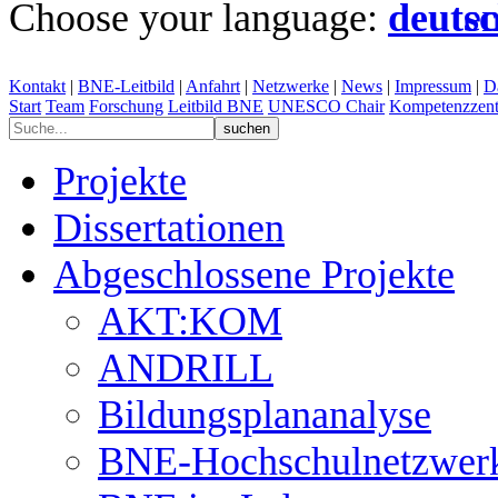
Choose your language:
Kontakt
|
BNE-Leitbild
|
Anfahrt
|
Netzwerke
|
News
|
Impressum
|
D
Start
Team
Forschung
Leitbild BNE
UNESCO Chair
Kompetenzzent
Projekte
Dissertationen
Abgeschlossene Projekte
AKT:KOM
ANDRILL
Bildungsplananalyse
BNE-Hochschulnetzwer