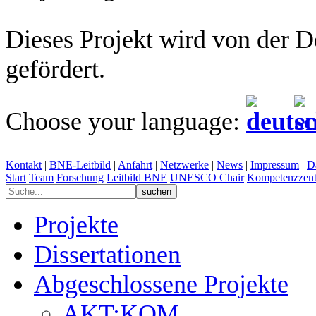
Dieses Projekt wird von der 
gefördert.
Choose your language:
Kontakt
|
BNE-Leitbild
|
Anfahrt
|
Netzwerke
|
News
|
Impressum
|
D
Start
Team
Forschung
Leitbild BNE
UNESCO Chair
Kompetenzzent
Projekte
Dissertationen
Abgeschlossene Projekte
AKT:KOM