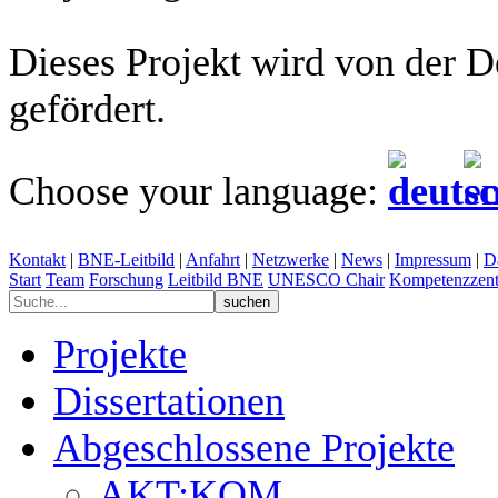
Dieses Projekt wird von der 
gefördert.
Choose your language:
Kontakt
|
BNE-Leitbild
|
Anfahrt
|
Netzwerke
|
News
|
Impressum
|
D
Start
Team
Forschung
Leitbild BNE
UNESCO Chair
Kompetenzzent
Projekte
Dissertationen
Abgeschlossene Projekte
AKT:KOM