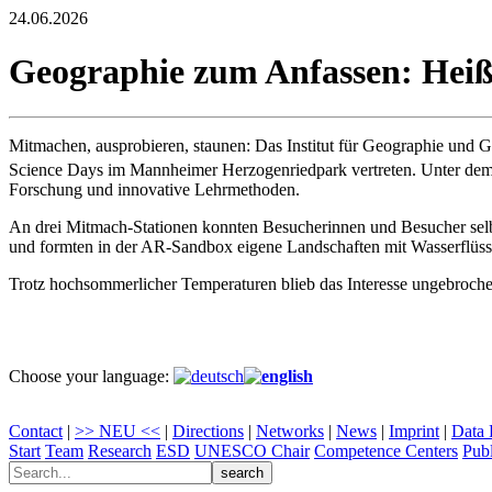
24.06.2026
Geographie zum Anfassen: Heiße
Mitmachen, ausprobieren, staunen: Das Institut für Geographie und
Science Days im Mannheimer Herzogenriedpark vertreten. Unter dem
Forschung und innovative Lehrmethoden.
An drei Mitmach-Stationen konnten Besucherinnen und Besucher selb
und formten in der AR-Sandbox eigene Landschaften mit Wasserflüsse
Trotz hochsommerlicher Temperaturen blieb das Interesse ungebrochen
Choose your language:
Contact
|
>> NEU <<
|
Directions
|
Networks
|
News
|
Imprint
|
Data 
Start
Team
Research
ESD
UNESCO Chair
Competence Centers
Publ