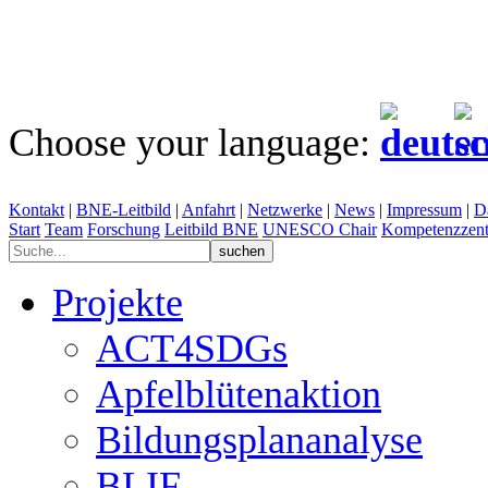
Choose your language:
Kontakt
|
BNE-Leitbild
|
Anfahrt
|
Netzwerke
|
News
|
Impressum
|
D
Start
Team
Forschung
Leitbild BNE
UNESCO Chair
Kompetenzzent
Projekte
ACT4SDGs
Apfelblütenaktion
Bildungsplananalyse
BLIF