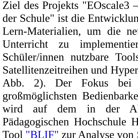
Ziel des Projekts "EOscale3 
der Schule" ist die Entwicklu
Lern-Materialien, um die n
Unterricht zu implementie
Schüler/innen nutzbare Too
Satellitenzeitreihen und Hype
Abb. 2). Der Fokus bei d
großmöglichsten Bedienbarkei
wird auf dem in der Ab
Pädagogischen Hochschule He
Tool
"BLIF"
zur Analyse von S