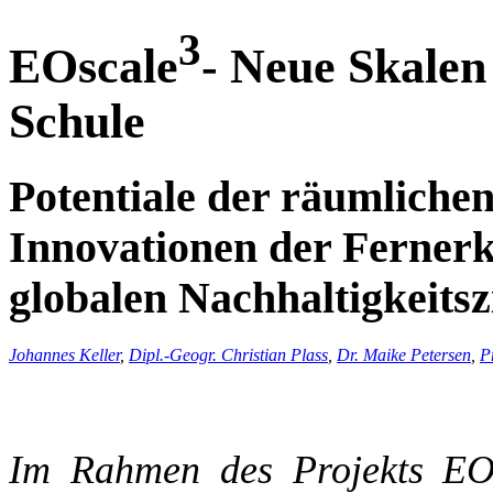
3
EOscale
- Neue Skalen
Schule
Potentiale der räumlichen
Innovationen der Ferner
globalen Nachhaltigkeitsz
Johannes Keller
,
Dipl.-Geogr. Christian Plass
,
Dr. Maike Petersen
,
P
Im Rahmen des Projekts EOs