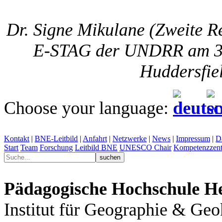
Dr. Signe Mikulane (Zweite Re
E-STAG der UNDRR am 30.
Huddersfie
Choose your language:
Kontakt
|
BNE-Leitbild
|
Anfahrt
|
Netzwerke
|
News
|
Impressum
|
D
Start
Team
Forschung
Leitbild BNE
UNESCO Chair
Kompetenzzent
Pädagogische Hochschule He
Institut für Geographie & G