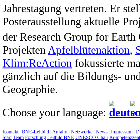
Jahrestagung vertreten. Er ste
Posterausstellung aktuelle Pr
der Research Group for Earth 
Projekten
Apfelblütenaktion
,
Klim:ReAction
fokussierte m
gänzlich auf die Bildungs- un
Geographie.
Choose your language:
Kontakt
|
BNE-Leitbild
|
Anfahrt
|
Netzwerke
|
News
|
Impressum
|
D
Start
Team
Forschung
Leitbild BNE
UNESCO Chair
Kompetenzzent