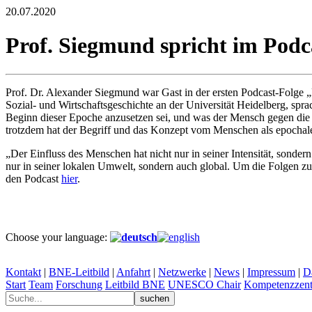
20.07.2020
Prof. Siegmund spricht im Podc
Prof. Dr. Alexander Siegmund war Gast in der ersten Podcast-Folge
Sozial- und Wirtschaftsgeschichte an der Universität Heidelberg, sp
Beginn dieser Epoche anzusetzen sei, und was der Mensch gegen die F
trotzdem hat der Begriff und das Konzept vom Menschen als epochaler
„Der Einfluss des Menschen hat nicht nur in seiner Intensität, son
nur in seiner lokalen Umwelt, sondern auch global. Um die Folgen z
den Podcast
hier
.
Choose your language:
Kontakt
|
BNE-Leitbild
|
Anfahrt
|
Netzwerke
|
News
|
Impressum
|
D
Start
Team
Forschung
Leitbild BNE
UNESCO Chair
Kompetenzzent