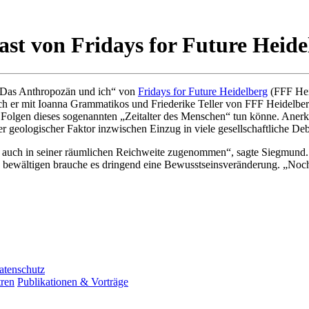
ast von Fridays for Future Heid
 „Das Anthropozän und ich“ von
Fridays for Future Heidelberg
(FFF Heid
rach er mit Ioanna Grammatikos und Friederike Teller von FFF Heidelbe
olgen dieses sogenannten „Zeitalter des Menschen“ tun könne. Anerkan
 geologischer Faktor inzwischen Einzug in viele gesellschaftliche Deb
dern auch in seiner räumlichen Reichweite zugenommen“, sagte Siegmun
u bewältigen brauche es dringend eine Bewusstseinsveränderung. „Noch
atenschutz
ren
Publikationen & Vorträge