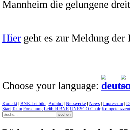
Mannheim die gelungene dreit
Hier
geht es zur Meldung der
Choose your language:
Kontakt
|
BNE-Leitbild
|
Anfahrt
|
Netzwerke
|
News
|
Impressum
|
D
Start
Team
Forschung
Leitbild BNE
UNESCO Chair
Kompetenzzent