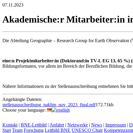
07.11.2023
Akademische:r Mitarbeiter:in i
r
Die Abteilung Geographie – Research Group for Earth Observation (
eine:n Projektmitarbeiter:in (Doktorand:in TV-L EG 13, 65 %) 
Bildungsformaten, vor allem im Bereich der Beruflichen Bildung, die
Nähere Informationen zu der Stellenausschreibung entnehmen Sie bi
Angehängte Dateien:
stellenausschreibung_naklim_nov_2023_final.pdf
172.71kb
Choose your language:
Kontakt
|
BNE-Leitbild
|
Anfahrt
|
Netzwerke
|
News
|
Impressum
|
D
Start
Team
Forschung
Leitbild BNE
UNESCO Chair
Kompetenzzent