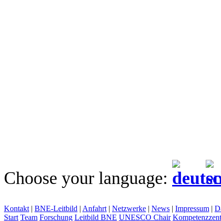
Choose your language:
Kontakt
|
BNE-Leitbild
|
Anfahrt
|
Netzwerke
|
News
|
Impressum
|
D
Start
Team
Forschung
Leitbild BNE
UNESCO Chair
Kompetenzzent