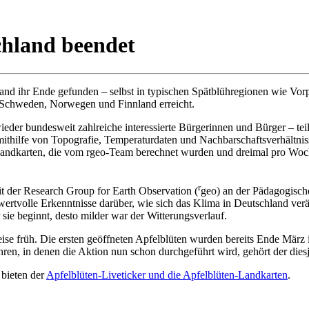
chland beendet
and ihr Ende gefunden – selbst in typischen Spätblühregionen wie Vo
 Schweden, Norwegen und Finnland erreicht.
der bundesweit zahlreiche interessierte Bürgerinnen und Bürger – te
ilfe von Topografie, Temperaturdaten und Nachbarschaftsverhältnissen
n-Landkarten, die vom rgeo-Team berechnet wurden und dreimal pro Wo
r
 der Research Group for Earth Observation (
geo) an der Pädagogisc
rtvolle Erkenntnisse darüber, wie sich das Klima in Deutschland verän
sie beginnt, desto milder war der Witterungsverlauf.
eise früh. Die ersten geöffneten Apfelblüten wurden bereits Ende März
hren, in denen die Aktion nun schon durchgeführt wird, gehört der die
 bieten der
Apfelblüten-Liveticker und die Apfelblüten-Landkarten
.