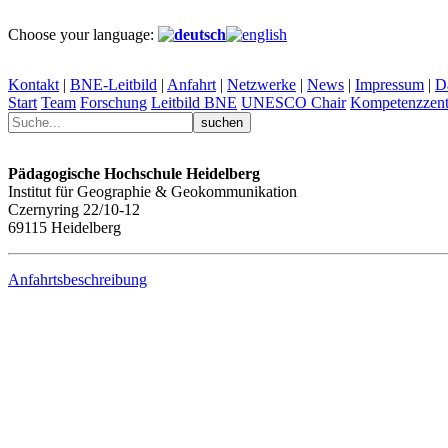
Choose your language:
Kontakt
|
BNE-Leitbild
|
Anfahrt
|
Netzwerke
|
News
|
Impressum
|
D
Start
Team
Forschung
Leitbild BNE
UNESCO Chair
Kompetenzzent
Pädagogische Hochschule Heidelberg
Institut für Geographie & Geokommunikation
Czernyring 22/10-12
69115 Heidelberg
Anfahrtsbeschreibung