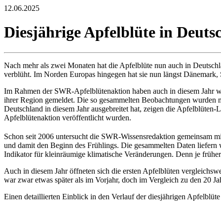
12.06.2025
Diesjährige Apfelblüte in Deuts
Nach mehr als zwei Monaten hat die Apfelblüte nun auch in Deutschl
verblüht. Im Norden Europas hingegen hat sie nun längst Dänemark,
Im Rahmen der SWR-Apfelblütenaktion haben auch in diesem Jahr wie
ihrer Region gemeldet. Die so gesammelten Beobachtungen wurden mith
Deutschland in diesem Jahr ausgebreitet hat, zeigen die Apfelblüte
Apfelblütenaktion veröffentlicht wurden.
Schon seit 2006 untersucht die SWR-Wissensredaktion gemeinsam mit
und damit den Beginn des Frühlings. Die gesammelten Daten liefern we
Indikator für kleinräumige klimatische Veränderungen. Denn je früher 
Auch in diesem Jahr öffneten sich die ersten Apfelblüten vergleichsw
war zwar etwas später als im Vorjahr, doch im Vergleich zu den 20 Ja
Einen detaillierten Einblick in den Verlauf der diesjährigen Apfelblüte