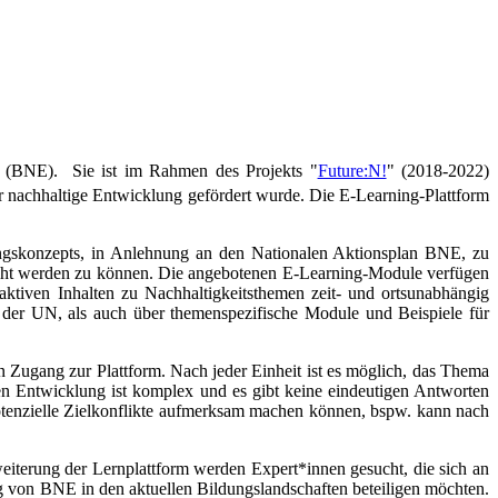
ng (BNE). Sie ist im Rahmen des Projekts "
Future:N!
" (2018-2022)
 nachhaltige Entwicklung gefördert wurde. Die E-Learning-Plattform
ungskonzepts, in Anlehnung an den Nationalen Aktionsplan BNE, zu
recht werden zu können. Die angebotenen E-Learning-Module verfügen
teraktiven Inhalten zu Nachhaltigkeitsthemen zeit- und ortsunabhängig
 der UN, als auch über themenspezifische Module und Beispiele für
n Zugang zur Plattform. Nach jeder Einheit ist es möglich, das Thema
gen Entwicklung ist komplex und es gibt keine eindeutigen Antworten
otenzielle Zielkonflikte aufmerksam machen können, bspw. kann nach
weiterung der Lernplattform werden Expert*innen gesucht, die sich an
ng von BNE in den aktuellen Bildungslandschaften beteiligen möchten.