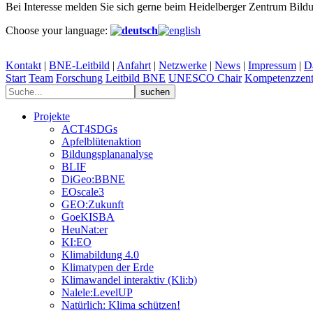
Bei Interesse melden Sie sich gerne beim Heidelberger Zentrum Bildu
Choose your language:
Kontakt
|
BNE-Leitbild
|
Anfahrt
|
Netzwerke
|
News
|
Impressum
|
D
Start
Team
Forschung
Leitbild BNE
UNESCO Chair
Kompetenzzent
Projekte
ACT4SDGs
Apfelblütenaktion
Bildungsplananalyse
BLIF
DiGeo:BBNE
EOscale3
GEO:Zukunft
GoeKISBA
HeuNat:er
KI:EO
Klimabildung 4.0
Klimatypen der Erde
Klimawandel interaktiv (Kli:b)
Nalele:LevelUP
Natürlich: Klima schützen!