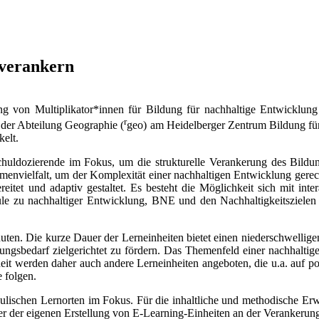
 verankern
ung von Multiplikator*innen für Bildung für nachhaltige Entwicklu
r
der Abteilung Geographie (
geo) am Heidelberger Zentrum Bildung für
kelt.
schuldozierende im Fokus, um die strukturelle Verankerung des Bild
Themenvielfalt, um der Komplexität einer nachhaltigen Entwicklung ge
bereitet und adaptiv gestaltet. Es besteht die Möglichkeit sich mit in
le zu nachhaltiger Entwicklung, BNE und den Nachhaltigkeitszielen
ten. Die kurze Dauer der Lerneinheiten bietet einen niederschwellige
ungsbedarf zielgerichtet zu fördern. Das Themenfeld einer nachhalti
eit werden daher auch andere Lerneinheiten angeboten, die u.a. auf p
e folgen.
hulischen Lernorten im Fokus. Für die inhaltliche und methodische Er
oder der eigenen Erstellung von E-Learning-Einheiten an der Verankeru