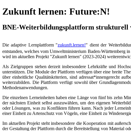
Zukunft lernen: Future:N!
BNE-Weiterbildungsplattform strukturell
Die adaptive Lernplattform "
zukunft.lernen!
" dient der Weiterbild
entstanden, welches vom Umweltministerium Baden-Württemberg in 
wird im aktuellen Projekt "Zukunft lernen" (2023-2024) weiterentwic
Als Zielgruppen stehen derzeit insbesondere Lehrkräfte und Hoch
unterstützen. Die Module der Plattform verfügen über eine breite 
über einheitliche Qualitätskriterien, sind adressat*innengerecht auf
weiterzubilden. Die Plattform verfügt sowohl über Grundlagenmodu
Methodenanwendungen.
Die einzelnen Lerneinheiten haben eine Länge von fünf bis zehn Minu
der nächsten Einheit selbst auszuwählen, um den eigenen Weiterbild
oder Lösungen, was zu Konflikten führen kann. Nach jeder Lerneinh
einer Einheit zu Artenschutz von Vögeln, eine Einheit zu Windenergi
Im aktuellen Projekt steht insbesondere die Kooperation mit außersc
der Gestaltung der Plattform durch die Bereitstellung von Material 