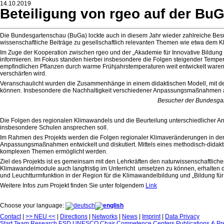
14.10.2019
Beteiligung von rgeo auf der BuG
Die Bundesgartenschau (BuGa) lockte auch in diesem Jahr wieder zahlreiche Besu
wissenschaftliche Beiträge zu gesellschaftlich relevanten Themen wie etwa dem 
Im Zuge der Kooperation zwischen rgeo und der „Akademie für Innovative Bildun
informieren. Im Fokus standen hierbei insbesondere die Folgen steigender Temper
empfindlichen Pflanzen durch warme Frühjahrstemperaturen weit entwickelt waren und
verschärfen wird.
Veranschaulicht wurden die Zusammenhänge in einem didaktischen Modell, mit de
können. Insbesondere die Nachhaltigkeit verschiedener Anpassungsmaßnahmen an 
Besucher der Bundesgar
Die Folgen des regionalen Klimawandels und die Beurteilung unterschiedlicher A
insbesondere Schulen ansprechen soll.
Im Rahmen des Projekts werden die Folgen regionaler Klimaveränderungen in der
Anpassungsmaßnahmen entwickelt und diskutiert. Mittels eines methodisch-didak
komplexen Themen ermöglicht werden.
Ziel des Projekts ist es gemeinsam mit den Lehrkräften den naturwissenschaftlich
Klimawandelmodule auch langfristig im Unterricht umsetzen zu können, erhalten d
und Leuchtturmfunktion in der Region für die Klimawandelbildung und „Bildung für
Weitere Infos zum Projekt finden Sie unter folgendem
Link
Choose your language:
Contact
|
>> NEU <<
|
Directions
|
Networks
|
News
|
Imprint
|
Data Privacy
Start
Team
Research
ESD
UNESCO Chair
Competence Centers
Publications & Pr