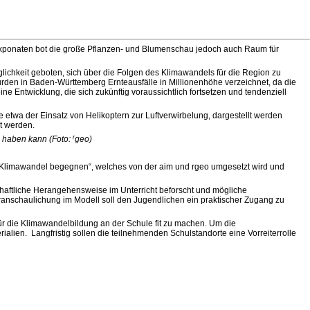
 Exponaten bot die große Pflanzen- und Blumenschau jedoch auch Raum für
chkeit geboten, sich über die Folgen des Klimawandels für die Region zu
rden in Baden-Württemberg Ernteausfälle in Millionenhöhe verzeichnet, da die
e Entwicklung, die sich zukünftig voraussichtlich fortsetzen und tendenziell
wa der Einsatz von Helikoptern zur Luftverwirbelung, dargestellt werden
t werden.
r
 haben kann (Foto:
geo)
m Klimawandel begegnen“, welches von der aim und rgeo umgesetzt wird und
aftliche Herangehensweise im Unterricht beforscht und mögliche
anschaulichung im Modell soll den Jugendlichen ein praktischer Zugang zu
für die Klimawandelbildung an der Schule fit zu machen. Um die
lien. Langfristig sollen die teilnehmenden Schulstandorte eine Vorreiterrolle