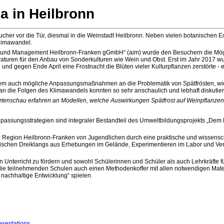
a in Heilbronn
cher vor die Tür, diesmal in die Weinstadt Heilbronn. Neben vielen botanischen
Klimawandel.
g und Management Heilbronn-Franken gGmbH“ (aim) wurde den Besuchern die Mögli
aturen für den Anbau von Sonderkulturen wie Wein und Obst. Erst im Jahr 2017 wu
 gegen Ende April eine Frostnacht die Blüten vieler Kulturpflanzen zerstörte - ein
m auch mögliche Anpassungsmaßnahmen an die Problematik von Spätfrösten, wie et
die Folgen des Klimawandels konnten so sehr anschaulich und lebhaft diskutier
tenschau erfahren an Modellen, welche Auswirkungen Spätfrost auf Weinpflanzen
npassungsstrategien sind integraler Bestandteil des Umweltbildungsprojekts „De
 Region Heilbronn-Franken von Jugendlichen durch eine praktische und wissensch
tischen Dreiklangs aus Erhebungen im Gelände, Experimentieren im Labor und Ver
en Unterricht zu fördern und sowohl Schülerinnen und Schüler als auch Lehrkräfte 
ie teilnehmenden Schulen auch einen Methodenkoffer mit allen notwendigen Materia
 nachhaltige Entwicklung“ spielen.
esentations