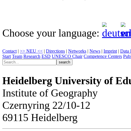
Choose your language:
Contact
|
>> NEU <<
|
Directions
|
Networks
|
News
|
Imprint
|
Data 
Start
Team
Research
ESD
UNESCO Chair
Competence Centers
Publ
Heidelberg University of Ed
Institute of Geography
Czernyring 22/10-12
69115 Heidelberg