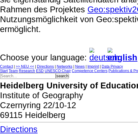
Rahmen des Projektes
Geo:spektiv
Nutzungsmöglichkeit von Geo:spekt
ermöglicht.
Choose your language:
Contact
|
>> NEU <<
|
Directions
|
Networks
|
News
|
Imprint
|
Data Privacy
Start
Team
Research
ESD
UNESCO Chair
Competence Centers
Publications & Pr
Heidelberg University of Educatio
Institute of Geography
Czernyring 22/10-12
69115 Heidelberg
Directions