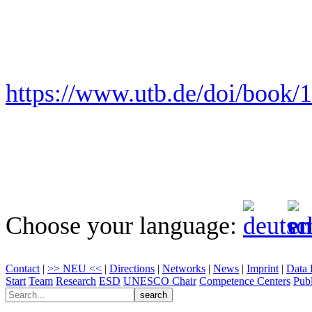
https://www.utb.de/doi/book
Choose your language:
Contact
|
>> NEU <<
|
Directions
|
Networks
|
News
|
Imprint
|
Data 
Start
Team
Research
ESD
UNESCO Chair
Competence Centers
Publ