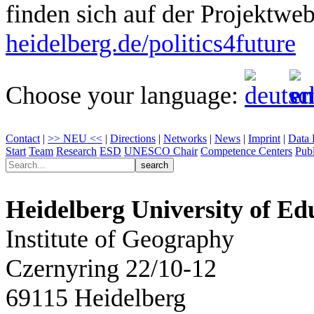
finden sich auf der Projektweb
heidelberg.de/politics4future
Choose your language:
Contact
|
>> NEU <<
|
Directions
|
Networks
|
News
|
Imprint
|
Data 
Start
Team
Research
ESD
UNESCO Chair
Competence Centers
Publ
Heidelberg University of Ed
Institute of Geography
Czernyring 22/10-12
69115 Heidelberg