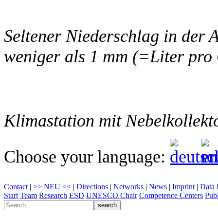
Seltener Niederschlag in der
weniger als 1 mm (=Liter pro
Klimastation mit Nebelkollekt
Choose your language:
Contact
|
>> NEU <<
|
Directions
|
Networks
|
News
|
Imprint
|
Data 
Start
Team
Research
ESD
UNESCO Chair
Competence Centers
Publ