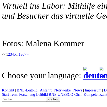
Virtuell ins Labor: Mithilfe e
und Besucher das virtuelle Ge
Fotos: Malena Kommer
<<
1
2
3
4
5
...
130
>>
Choose your language:
Kontakt
|
BNE-Leitbild
|
Anfahrt
|
Netzwerke
|
News
|
Impressum
|
D
Start
Team
Forschung
Leitbild BNE
UNESCO Chair
Kompetenzzent