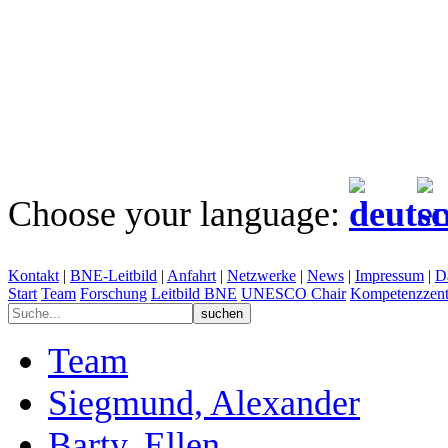
Choose your language:
Kontakt
|
BNE-Leitbild
|
Anfahrt
|
Netzwerke
|
News
|
Impressum
|
D
Start
Team
Forschung
Leitbild BNE
UNESCO Chair
Kompetenzzent
Team
Siegmund, Alexander
Barty, Ellen