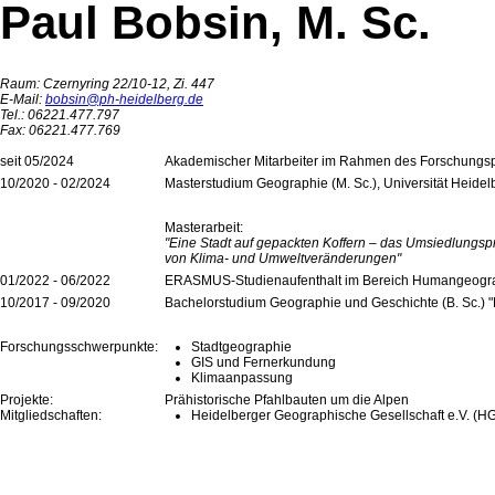
Paul Bobsin, M. Sc.
Raum: Czernyring 22/10-12, Zi. 447
E-Mail:
bobsin@ph-heidelberg.de
Tel.: 06221.477.797
Fax: 06221.477.769
seit 05/2024
Akademischer Mitarbeiter im Rahmen des Forschungspr
10/2020 - 02/2024
Masterstudium Geographie (M. Sc.), Universität Heidel
Masterarbeit:
"Eine Stadt auf gepackten Koffern – das Umsiedlungspro
von Klima- und Umweltveränderungen"
01/2022 - 06/2022
ERASMUS-Studienaufenthalt im Bereich Humangeograph
10/2017 - 09/2020
Bachelorstudium Geographie und Geschichte (B. Sc.) "
Forschungsschwerpunkte:
Stadtgeographie
GIS und Fernerkundung
Klimaanpassung
Projekte:
Prähistorische Pfahlbauten um die Alpen
Mitgliedschaften:
Heidelberger Geographische Gesellschaft e.V. (H