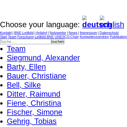
Choose your language:
Kontakt
|
BNE-Leitbild
|
Anfahrt
|
Netzwerke
|
News
|
Impressum
|
Datenschutz
Start
Team
Forschung
Leitbild BNE
UNESCO Chair
Kompetenzzentren
Publikatio
Team
Siegmund, Alexander
Barty, Ellen
Bauer, Christiane
Bell, Silke
Ditter, Raimund
Fiene, Christina
Fischer, Simone
Gehrig, Tobias