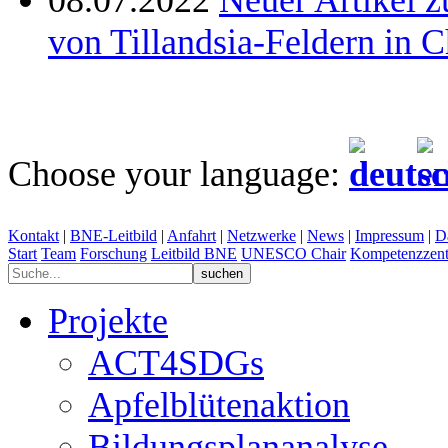
von Tillandsia-Feldern in C
Choose your language:
Kontakt
|
BNE-Leitbild
|
Anfahrt
|
Netzwerke
|
News
|
Impressum
|
D
Start
Team
Forschung
Leitbild BNE
UNESCO Chair
Kompetenzzent
Projekte
ACT4SDGs
Apfelblütenaktion
Bildungsplananalyse