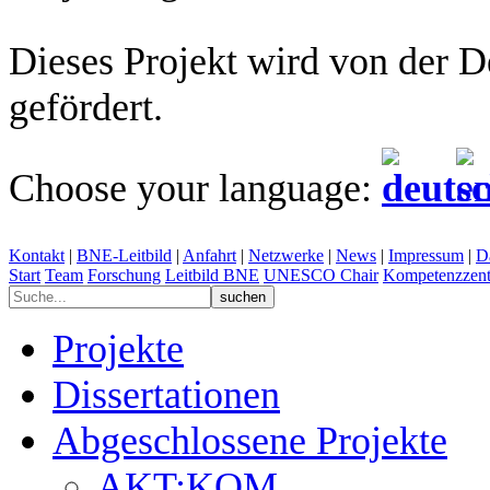
Dieses Projekt wird von der 
gefördert.
Choose your language:
Kontakt
|
BNE-Leitbild
|
Anfahrt
|
Netzwerke
|
News
|
Impressum
|
D
Start
Team
Forschung
Leitbild BNE
UNESCO Chair
Kompetenzzent
Projekte
Dissertationen
Abgeschlossene Projekte
AKT:KOM