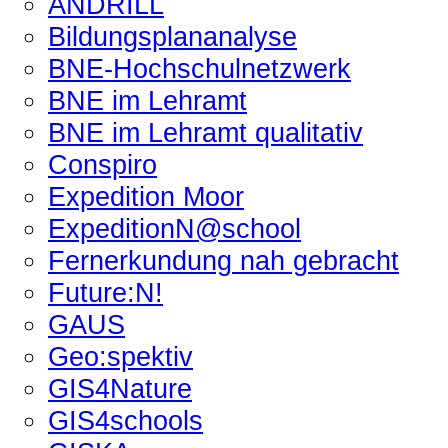
ANDRILL
Bildungsplananalyse
BNE-Hochschulnetzwerk
BNE im Lehramt
BNE im Lehramt qualitativ
Conspiro
Expedition Moor
ExpeditionN@school
Fernerkundung nah gebracht
Future:N!
GAUS
Geo:spektiv
GIS4Nature
GIS4schools