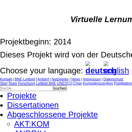
Virtuelle Lern
Projektbeginn: 2014
Dieses Projekt wird von der Deutsch
Choose your language:
Kontakt
|
BNE-Leitbild
|
Anfahrt
|
Netzwerke
|
News
|
Impressum
|
Datenschutz
Start
Team
Forschung
Leitbild BNE
UNESCO Chair
Kompetenzzentren
Publikatio
Projekte
Dissertationen
Abgeschlossene Projekte
AKT:KOM