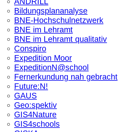
ANDRILL
Bildungsplananalyse
BNE-Hochschulnetzwerk
BNE im Lehramt
BNE im Lehramt qualitativ
Conspiro
Expedition Moor
ExpeditionN@school
Fernerkundung nah gebracht
Future:N!
GAUS
Geo:spektiv
GIS4Nature
GIS4schools