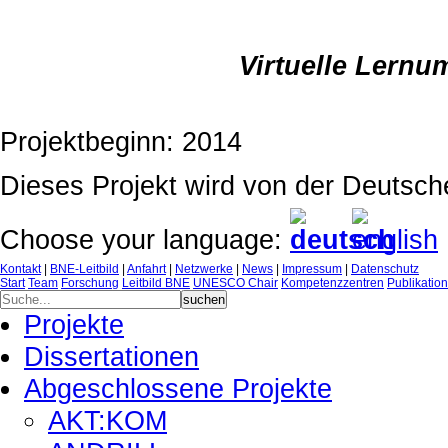
Virtuelle Lern
Projektbeginn: 2014
Dieses Projekt wird von der Deutsch
Choose your language:
Kontakt
|
BNE-Leitbild
|
Anfahrt
|
Netzwerke
|
News
|
Impressum
|
Datenschutz
Start
Team
Forschung
Leitbild BNE
UNESCO Chair
Kompetenzzentren
Publikatio
Projekte
Dissertationen
Abgeschlossene Projekte
AKT:KOM