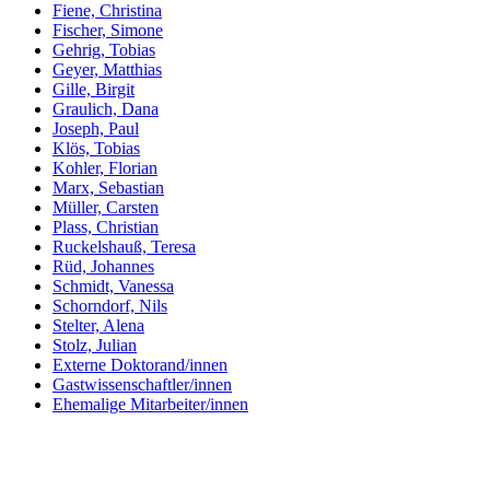
Fiene, Christina
Fischer, Simone
Gehrig, Tobias
Geyer, Matthias
Gille, Birgit
Graulich, Dana
Joseph, Paul
Klös, Tobias
Kohler, Florian
Marx, Sebastian
Müller, Carsten
Plass, Christian
Ruckelshauß, Teresa
Rüd, Johannes
Schmidt, Vanessa
Schorndorf, Nils
Stelter, Alena
Stolz, Julian
Externe Doktorand/innen
Gastwissenschaftler/innen
Ehemalige Mitarbeiter/innen