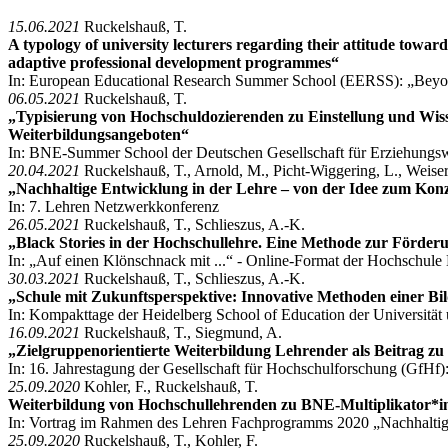
15.06.2021
Ruckelshauß, T.
A typology of university lecturers regarding their attitude towa
adaptive professional development programmes“
In: European Educational Research Summer School (EERSS): „Beyond 
06.05.2021
Ruckelshauß, T.
„Typisierung von Hochschuldozierenden zu Einstellung und Wiss
Weiterbildungsangeboten“
In: BNE-Summer School der Deutschen Gesellschaft für Erziehungswi
20.04.2021
Ruckelshauß, T., Arnold, M., Picht-Wiggering, L., Weiser,
„Nachhaltige Entwicklung in der Lehre – von der Idee zum Kon
In: 7. Lehren Netzwerkkonferenz
26.05.2021
Ruckelshauß, T., Schlieszus, A.-K.
„Black Stories in der Hochschullehre. Eine Methode zur Förder
In: „Auf einen Klönschnack mit ...“ - Online-Format der Hochschule
30.03.2021
Ruckelshauß, T., Schlieszus, A.-K.
„Schule mit Zukunftsperspektive: Innovative Methoden einer Bi
In: Kompakttage der Heidelberg School of Education der Universitä
16.09.2021
Ruckelshauß, T., Siegmund, A.
„Zielgruppenorientierte Weiterbildung Lehrender als Beitrag z
In: 16. Jahrestagung der Gesellschaft für Hochschulforschung (GfHf
25.09.2020
Kohler, F., Ruckelshauß, T.
Weiterbildung von Hochschullehrenden zu BNE-Multiplikator*i
In: Vortrag im Rahmen des Lehren Fachprogramms 2020 „Nachhaltigkei
25.09.2020
Ruckelshauß, T., Kohler, F.