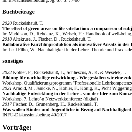
In: Erwachsenenbildung, Jg. 67, S. 77-80
Buchbeiträge
2020
Ruckelshauß, T.
The effect of green areas on life satisfaction: a comparison of su
In: Maddison, D., Rehdanz, K., Welsch, H.: Handbook of well-being,
2018
Altekruse, J., Fischer, D., Ruckelshauß, T.
Kollaborative Kurzfilmproduktion als innovativer Ansatz in de
In: Leal Filho, W.: Nachhaltigkeit in der Lehre. Theorie und Praxis d
sonstiges
2022
Kohler, F., Ruckelshauß, T., Schlieszus, A.-K. & Weselek, J.
Bildung für nachhaltige entwicklung - Wie gestalten wir eine zuk
Workshop, Qualifizierungsprogramm "Professionelle Lehrkompetenzen 
2021
Arnold, M., Jänicke, N., Kohler, F., König, K., Picht-Wiggering
Nachhaltige Entwicklung in der Lehre - von der Idee zum Konz
Workshop, 7. Lehre^n Netzwerkkonferenz (digital)
2017
Fischer, D., Grunenberg, H., Ruckelshauß, T.
Was wollen Kinder und Jugendliche in Bezug auf Nachhaltigkeit 
INFU-Diskussionsbeitrag 40/2017
Vorträge: