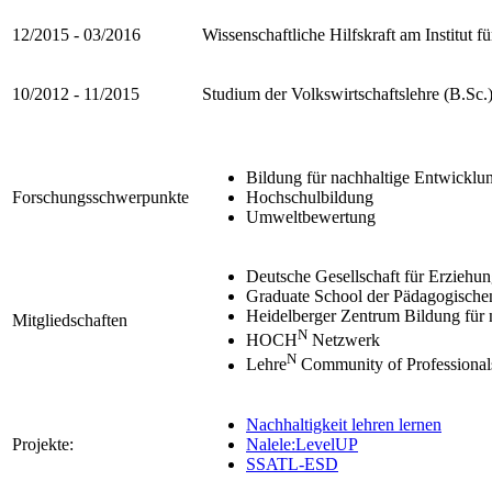
12/2015 - 03/2016
Wissenschaftliche Hilfskraft am Institu
10/2012 - 11/2015
Studium der Volkswirtschaftslehre (B.Sc
Bildung für nachhaltige Entwicklu
Forschungsschwerpunkte
Hochschulbildung
Umweltbewertung
Deutsche Gesellschaft für Erziehu
Graduate School der Pädagogische
Heidelberger Zentrum Bildung für 
Mitgliedschaften
N
HOCH
Netzwerk
N
Lehre
Community of Professiona
Nachhaltigkeit lehren lernen
Projekte:
Nalele:LevelUP
SSATL-ESD