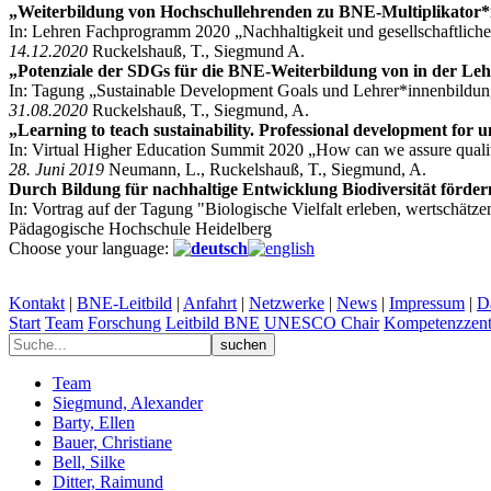
„Weiterbildung von Hochschullehrenden zu BNE-Multiplikator
In: Lehren Fachprogramm 2020 „Nachhaltigkeit und gesellschaftliche
14.12.2020
Ruckelshauß, T., Siegmund A.
„Potenziale der SDGs für die BNE-Weiterbildung von in der Le
In: Tagung „Sustainable Development Goals und Lehrer*innenbildun
31.08.2020
Ruckelshauß, T., Siegmund, A.
„Learning to teach sustainability. Professional development for u
In: Virtual Higher Education Summit 2020 „How can we assure qualit
28. Juni 2019
Neumann, L., Ruckelshauß, T., Siegmund, A.
Durch Bildung für nachhaltige Entwicklung Biodiversität fördern
In: Vortrag auf der Tagung "Biologische Vielfalt erleben, wertschätz
Pädagogische Hochschule Heidelberg
Choose your language:
Kontakt
|
BNE-Leitbild
|
Anfahrt
|
Netzwerke
|
News
|
Impressum
|
D
Start
Team
Forschung
Leitbild BNE
UNESCO Chair
Kompetenzzent
Team
Siegmund, Alexander
Barty, Ellen
Bauer, Christiane
Bell, Silke
Ditter, Raimund