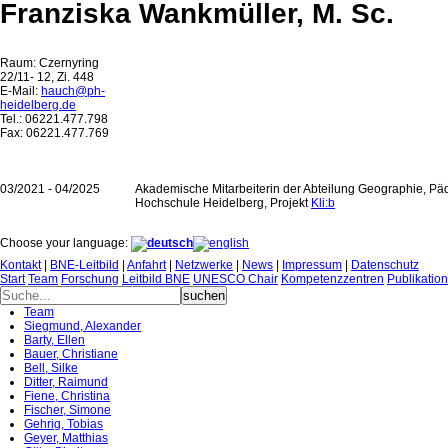
Franziska Wankmüller, M. Sc.
Raum: Czernyring
22/11- 12, Zi. 448
E-Mail:
hauch@ph-
heidelberg.de
Tel.: 06221.477.798
Fax: 06221.477.769
03/2021 - 04/2025
Akademische Mitarbeiterin der Abteilung Geographie, P
Hochschule Heidelberg, Projekt
Kli:b
Choose your language:
Kontakt
|
BNE-Leitbild
|
Anfahrt
|
Netzwerke
|
News
|
Impressum
|
Datenschutz
Start
Team
Forschung
Leitbild BNE
UNESCO Chair
Kompetenzzentren
Publikatio
Team
Siegmund, Alexander
Barty, Ellen
Bauer, Christiane
Bell, Silke
Ditter, Raimund
Fiene, Christina
Fischer, Simone
Gehrig, Tobias
Geyer, Matthias