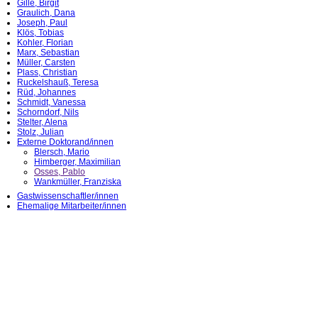
Gille, Birgit
Graulich, Dana
Joseph, Paul
Klös, Tobias
Kohler, Florian
Marx, Sebastian
Müller, Carsten
Plass, Christian
Ruckelshauß, Teresa
Rüd, Johannes
Schmidt, Vanessa
Schorndorf, Nils
Stelter, Alena
Stolz, Julian
Externe Doktorand/innen
Blersch, Mario
Himberger, Maximilian
Osses, Pablo
Wankmüller, Franziska
Gastwissenschaftler/innen
Ehemalige Mitarbeiter/innen