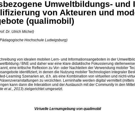
ortsbezogene Umweltbildungs- und
alifizierung von Akteuren und mod
ebote (
qualimobil
)
of. Dr. Ulrich Michel)
pon (Pädagogische Hochschule Ludwigsburg)
chreibung von idealen mobilen Lern- und Informationsangeboten in der Umweltbi
weltbildung / BNE und daher war eine klare didaktische Fokussierung stellenweise 
nt, eine kritische Reflexion zu Vor- oder Nachteilen der Verwendung mobiler Tec
onsangebote identifiziert, in denen die Nutzung mobiler Technologien integraler B
ended-Learning Szenarien an, d.h. als eine Kombination von virtuellen und nicht-vir
Präsenzveranstaltungen zu verzichten. Lerninhalte werden digital vermittelt (mitte
en kann dann die Interaktion und der Austausch mit der Community in den Mittelpu
e et al., 2013
) zielgerichtet umgesetzt.
Virtuelle Lernumgebung von qualimobil