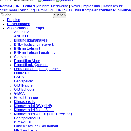
Kontakt
|
BNE-Leitbild
|
Anfahrt
|
Netzwerke
|
News
|
Impressum
|
Datenschutz
Start
Team
Forschung
Leitbild BNE
UNESCO Chair
Kompetenzzentren
Publikatio
Projekte
Dissertationen
Abgeschlossene Projekte
AKT:KOM
ANDRILL
Bildungsplananalyse
BNE-Hochschulnetzwerk
BNE im Lehramt
BNE im Lehramt qualitativ
Conspiro
Expedition Moor
ExpeditionN@school
Fernerkundung nah gebracht
Future:N!
GAUS
Geo:spektiv
GIS4Nature
GIS4schools
GISKA
Glokal Change
Klimasensitiv
Klimawandel BW (KliN!)
Klimawandel findet Stadt
Klimawandel vor Ort (Klim:ReAction)
Geo:spektiv2GO
klimAZUBI
Landschaft und Gesundheit
MRN im Fokus