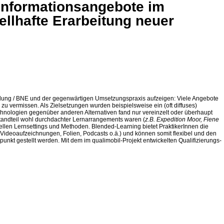
 Informationsangebote im
ellhafte Erarbeitung neuer
ldung / BNE und der gegenwärtigen Umsetzungspraxis aufzeigen: Viele Angebote
zu vermissen. Als Zielsetzungen wurden beispielsweise ein (oft diffuses)
hnologien gegenüber anderen Alternativen fand nur vereinzelt oder überhaupt
estandteil wohl durchdachter Lernarrangements waren (
z.B. Expedition Moor, Fiene
tuellen Lernsettings und Methoden. Blended-Learning bietet PraktikerInnen die
ls Videoaufzeichnungen, Folien, Podcasts o.ä.) und können somit flexibel und den
nkt gestellt werden. Mit dem im qualimobil-Projekt entwickelten Qualifizierungs-