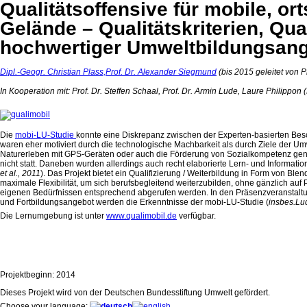
Qualitätsoffensive für mobile, 
Gelände – Qualitätskriterien, Qu
hochwertiger Umweltbildungsang
Dipl.-Geogr. Christian Plass,
Prof. Dr. Alexander Siegmund
(bis 2015 geleitet von Pr
In Kooperation mit: Prof. Dr. Steffen Schaal, Prof. Dr. Armin Lude, Laure Philip
Die
mobi-LU-Studie
konnte eine Diskrepanz zwischen der Experten-basierten Bes
waren eher motiviert durch die technologische Machbarkeit als durch Ziele der Um
Naturerleben mit GPS-Geräten oder auch die Förderung von Sozialkompetenz genan
nicht statt. Daneben wurden allerdings auch recht elaborierte Lern- und Informati
et al., 2011
). Das Projekt bietet ein Qualifizierung / Weiterbildung in Form von Bl
maximale Flexibilität, um sich berufsbegleitend weiterzubilden, ohne gänzlich auf 
eigenen Bedürfnissen entsprechend abgerufen werden. In den Präsenzveranstaltung
und Fortbildungsangebot werden die Erkenntnisse der mobi-LU-Studie (
insbes.
Lud
Die Lernumgebung ist unter
www.qualimobil.de
verfügbar.
Projektbeginn: 2014
Dieses Projekt wird von der Deutschen Bundesstiftung Umwelt gefördert.
Choose your language: