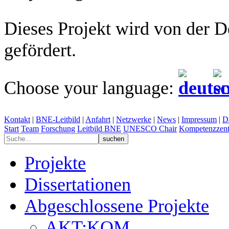
Dieses Projekt wird von der 
gefördert.
Choose your language:
Kontakt
|
BNE-Leitbild
|
Anfahrt
|
Netzwerke
|
News
|
Impressum
|
D
Start
Team
Forschung
Leitbild BNE
UNESCO Chair
Kompetenzzent
Projekte
Dissertationen
Abgeschlossene Projekte
AKT:KOM