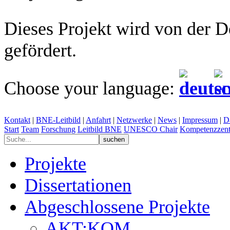
Dieses Projekt wird von der 
gefördert.
Choose your language:
Kontakt
|
BNE-Leitbild
|
Anfahrt
|
Netzwerke
|
News
|
Impressum
|
D
Start
Team
Forschung
Leitbild BNE
UNESCO Chair
Kompetenzzent
Projekte
Dissertationen
Abgeschlossene Projekte
AKT:KOM