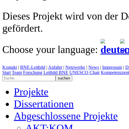
Dieses Projekt wird von der 
gefördert.
Choose your language:
Kontakt
|
BNE-Leitbild
|
Anfahrt
|
Netzwerke
|
News
|
Impressum
|
D
Start
Team
Forschung
Leitbild BNE
UNESCO Chair
Kompetenzzent
Projekte
Dissertationen
Abgeschlossene Projekte
AKT:KOM