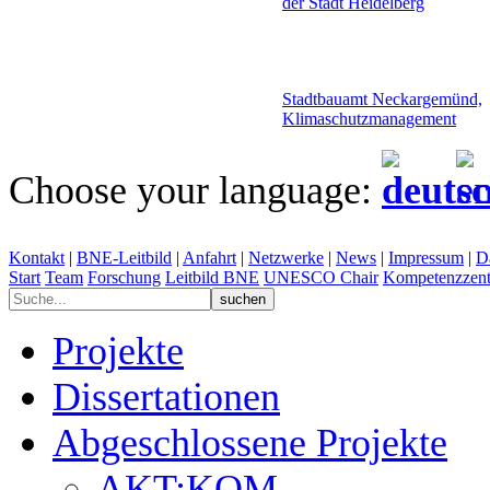
der Stadt Heidelberg
Stadtbauamt Neckargemünd,
Klimaschutzmanagement
Choose your language:
Kontakt
|
BNE-Leitbild
|
Anfahrt
|
Netzwerke
|
News
|
Impressum
|
D
Start
Team
Forschung
Leitbild BNE
UNESCO Chair
Kompetenzzent
Projekte
Dissertationen
Abgeschlossene Projekte
AKT:KOM