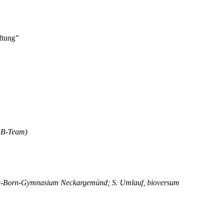
ftung
"
i:B-Team)
Max-Born-Gymnasium Neckargemünd; S. Umlauf, bioversum