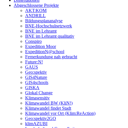
Dissertationen
Abgeschlossene Projekte
AKT:KOM
ANDRILL
Bildungsplananalyse
BNE-Hochschulnetzwerk
BNE im Lehramt
BNE im Lehramt qualitativ
Conspiro
Expedition Moor
ExpeditionN@school
Fernerkundung nah gebracht
Future:N!
GAUS
Geo:spektiv
GIS4Nature
GIS4schools
GISKA
Glokal Change
Klimasensitiv
Klimawandel BW (KliN!)
Klimawandel findet Stadt
Klimawandel vor Ort (Klim:ReAction)
Geo:spektiv2GO
klimAZUBI