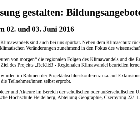
ung gestalten: Bildungsangebot
 02. und 03. Juni 2016
 Klimawandels sind auch bei uns spürbar. Neben dem Klimaschutz rück
imatischen Veränderungen zunehmend in den Fokus des wissenschaftlic
euren von morgen“ die regionalen Folgen des Klimawandels und die En
 Ziel des Projekts „ReKli:B - Regionalen Klimawandel beurteilen lerne
wurden im Rahmen der Projektabschlusskonferenz u.a. auf Exkursionen
 die Teilnehmer/innen selbst erprobt.
eter und Akteure im Bereich der schulischen oder außerschulischen U
ische Hochschule Heidelberg, Abteilung Geographie, Czernyring 22/11-