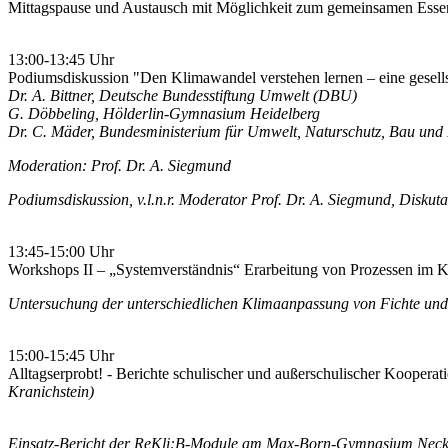
Mittagspause und Austausch mit Möglichkeit zum gemeinsamen Esse
13:00-13:45 Uhr
Podiumsdiskussion "Den Klimawandel verstehen lernen – eine gesellsc
Dr. A. Bittner, Deutsche Bundesstiftung Umwelt (DBU)
G. Döbbeling, Hölderlin-Gymnasium Heidelberg
Dr. C. Mäder, Bundesministerium für Umwelt, Naturschutz, Bau und
Moderation: Prof. Dr. A. Siegmund
Podiumsdiskussion, v.l.n.r. Moderator Prof. Dr. A. Siegmund, Diskut
13:45-15:00 Uhr
Workshops II – „Systemverständnis“ Erarbeitung von Prozessen im
Untersuchung der unterschiedlichen Klimaanpassung von Fichte un
15:00-15:45 Uhr
Alltagserprobt! - Berichte schulischer und außerschulischer Kooperat
Kranichstein)
Einsatz-Bericht der ReKli:B-Module am Max-Born-Gymnasium Nec