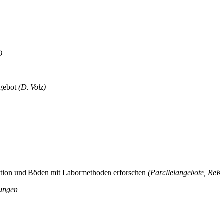
)
ngebot
(D. Volz)
ation und Böden mit Labormethoden erforschen
(Parallelangebote, Re
zungen