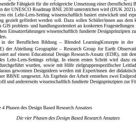
ssentielle Fähigkeit für die erfolgreiche Umsetzung einer (beruflichen
g in der UNESCO Roadmap BNE 2030 unterstrichen wird (DUK 2021)
ns ein Lehr-Lern-Setting wissenschaftlich basiert entwickelt und erp
ng gezielt gefördert werden soll. Dazu sollen Schüler/innen aus dem
n GIS problem- und handlungsorientiert an konkreten Fragestellunge
hen Einsatzerfahrungen wissenschaftlich fundierte Designprinzipien 
den.
 in der Beruflichen Bildung – Blended LearningKonzepte in der B
) der Abteilung Geographie – Research Group for Earth Observati
basiert auf einem Educational Design Research-Ansatz (EDR), mit dem
 Lehr-Lern-Settings erfolgt. In einem ersten Schritt wird dazu ein
durchgeführt wurden, sowie mit Hilfe zielgruppenspezifischer Leitfa
daraus gewonnen Designideen werden mit Expert/innen der didaktisch
iner BBNE umgesetzt. Als Ergebnis der Arbeit entstehen zwei Endprodu
fil und andererseits wissenschaftlich fundierte Designprinzipien zur F
Die vier Phasen des Design Based Research Ansatzes