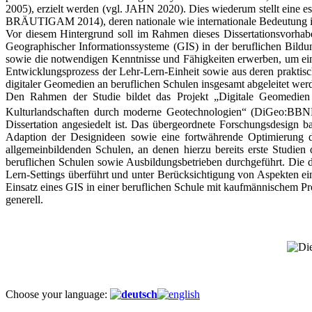
2005), erzielt werden (vgl. JAHN 2020). Dies wiederum stellt eine e
BRÄUTIGAM 2014), deren nationale wie internationale Bedeutun
Vor diesem Hintergrund soll im Rahmen dieses Dissertationsvorhabe
Geographischer Informationssysteme (GIS) in der beruflichen Bildu
sowie die notwendigen Kenntnisse und Fähigkeiten erwerben, um ei
Entwicklungsprozess der Lehr-Lern-Einheit sowie aus deren praktisc
digitaler Geomedien an beruflichen Schulen insgesamt abgeleitet wer
Den Rahmen der Studie bildet das Projekt „Digitale Geomedien
Kulturlandschaften durch moderne Geotechnologien“ (DiGeo:BBNE
Dissertation angesiedelt ist. Das übergeordnete Forschungsdesign 
Adaption der Designideen sowie eine fortwährende Optimierung des
allgemeinbildenden Schulen, an denen hierzu bereits erste Studien 
beruflichen Schulen sowie Ausbildungsbetrieben durchgeführt. Die 
Lern-Settings überführt und unter Berücksichtigung von Aspekten e
Einsatz eines GIS in einer beruflichen Schule mit kaufmännischem Pro
generell.
Choose your language: