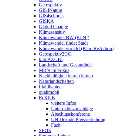
Geo:spektiv
GIS4Nature
GIS4schools
GISKA
Glokal Change
Klimasensitiv
Klimawandel BW (KliN!)
Klimawandel findet Stadt
Klimawandel vor Ort (Klim:ReAction)
Geo:spektiv2GO
klimAZUBI
Landschaft und Gesundheit
MRN im Fokus
Nachhaltigkeit lehren lernen
Naturlandschaften
Pfahlbauten
qualimobil
ReKli:B
weitere Infos
Unterrichtsvorschläge
Abschlusskonferenz
UN Dekade Preisverleihung
Fazit
SEOS
Sonne ist Leben