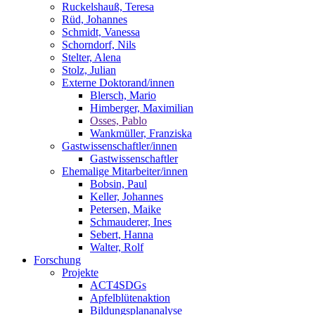
Ruckelshauß, Teresa
Rüd, Johannes
Schmidt, Vanessa
Schorndorf, Nils
Stelter, Alena
Stolz, Julian
Externe Doktorand/innen
Blersch, Mario
Himberger, Maximilian
Osses, Pablo
Wankmüller, Franziska
Gastwissenschaftler/innen
Gastwissenschaftler
Ehemalige Mitarbeiter/innen
Bobsin, Paul
Keller, Johannes
Petersen, Maike
Schmauderer, Ines
Sebert, Hanna
Walter, Rolf
Forschung
Projekte
ACT4SDGs
Apfelblütenaktion
Bildungsplananalyse