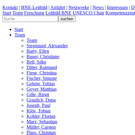
Kontakt
|
BNE-Leitbild
|
Anfahrt
|
Netzwerke
|
News
|
Impressum
|
D
Start
Team
Forschung
Leitbild BNE
UNESCO Chair
Kompetenzzent
Start
Team
Team
Siegmund, Alexander
Barty, Ellen
Bauer, Christiane
Bell, Silke
Ditter, Raimund
Fiene, Christina
Fischer, Simone
Gehrig, Tobias
Geyer, Matthias
Gille, Birgit
Graulich, Dana
Joseph, Paul
Klös, Tobias
Kohler, Florian
Marx, Sebastian
Müller, Carsten
Plass, Christian