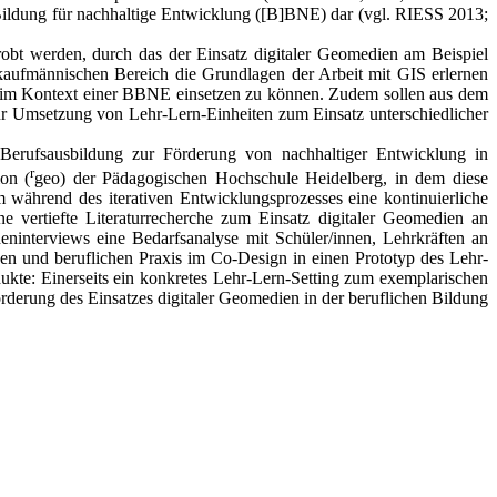
) Bildung für nachhaltige Entwicklung ([B]BNE) dar (vgl. RIESS 2013;
.
robt werden, durch das der Einsatz digitaler Geomedien am Beispiel
 kaufmännischen Bereich die Grundlagen der Arbeit mit GIS erlernen
n im Kontext einer BBNE einsetzen zu können. Zudem sollen aus dem
zur Umsetzung von Lehr-Lern-Einheiten zum Einsatz unterschiedlicher
erufsausbildung zur Förderung von nachhaltiger Entwicklung in
r
on (
geo) der Pädagogischen Hochschule Heidelberg, in dem diese
 während des iterativen Entwicklungsprozesses eine kontinuierliche
e vertiefte Literaturrecherche zum Einsatz digitaler Geomedien an
deninterviews eine Bedarfsanalyse mit Schüler/innen, Lehrkräften an
en und beruflichen Praxis im Co-Design in einen Prototyp des Lehr-
kte: Einerseits ein konkretes Lehr-Lern-Setting zum exemplarischen
örderung des Einsatzes digitaler Geomedien in der beruflichen Bildung