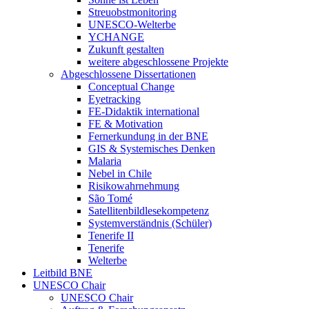
Streuobstmonitoring
UNESCO-Welterbe
YCHANGE
Zukunft gestalten
weitere abgeschlossene Projekte
Abgeschlossene Dissertationen
Conceptual Change
Eyetracking
FE-Didaktik international
FE & Motivation
Fernerkundung in der BNE
GIS & Systemisches Denken
Malaria
Nebel in Chile
Risikowahrnehmung
São Tomé
Satellitenbildlesekompetenz
Systemverständnis (Schüler)
Tenerife II
Tenerife
Welterbe
Leitbild BNE
UNESCO Chair
UNESCO Chair