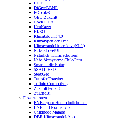
BLIF
DiGeo:BBNE
EOscale3
GEO:Zukunft
GoeKISBA
HeuNat:er
KI:EO
Klimabildung 4.0
Klimatypen der Erde
Klimawandel interaktiv (Kli:b)
Nalele:LevelUP
Natürlich: Klima schützen!
Nebelökosysteme Chile/Peru
Smart in die Natur
SSATL-ESD
Steg:Geo
Transfer Together
Trifinio Connectivity
Zukunft lernen!
ZuL:noBi
Dissertationen
BNE-Typen Hochschullehrende
BNE und Normativität
Childhood Malaria
DBR Klimawandel-App