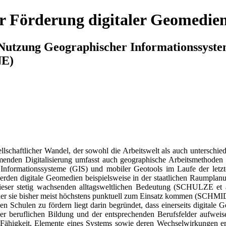
r Förderung digitaler Geomedien
Nutzung Geographischer Informationssyste
NE)
sellschaftlicher Wandel, der sowohl die Arbeitswelt als auch unterschi
hmenden Digitalisierung umfasst auch geographische Arbeitsmethode
formationssysteme (GIS) und mobiler Geotools im Laufe der letzten 
digitale Geomedien beispielsweise in der staatlichen Raumplanung
eser stetig wachsenden alltagsweltlichen Bedeutung (SCHULZE et a
 der sie bisher meist höchstens punktuell zum Einsatz kommen (SCHMID
en Schulen zu fördern liegt darin begründet, dass einerseits digitale
der beruflichen Bildung und der entsprechenden Berufsfelder aufweis
er Fähigkeit, Elemente eines Systems sowie deren Wechselwirkunge