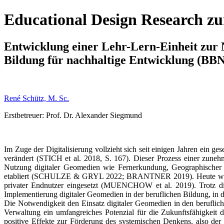
Educational Design Research zu
Entwicklung einer Lehr-Lern-Einheit zur 
Bildung für nachhaltige Entwicklung (BB
René Schütz, M. Sc.
Erstbetreuer: Prof. Dr. Alexander Siegmund
Im Zuge der Digitalisierung vollzieht sich seit einigen Jahren ein ge
verändert (STICH et al. 2018, S. 167). Dieser Prozess einer zune
Nutzung digitaler Geomedien wie Fernerkundung, Geographischer In
etabliert (SCHULZE & GRYL 2022; BRANTNER 2019). Heute werden 
privater Endnutzer eingesetzt (MUENCHOW et al. 2019). Trotz di
Implementierung digitaler Geomedien in der beruflichen Bildung, in
Die Notwendigkeit den Einsatz digitaler Geomedien in den beruflich
Verwaltung ein umfangreiches Potenzial für die Zukunftsfähigkeit 
positive Effekte zur Förderung des systemischen Denkens, also d