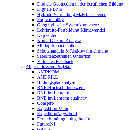
Digitale Geomedien in der beruflichen Bildung
Digitale BNE
Hybride Vermittlung Maßstabsebenen
Fog variability
Geographische Systemkompetenz
Lehrkräfte-Fortbildung Klimawandel
Kapverden
Klima-Diskurs-Analyse
Mining-impact Chile
Schutzhandeln & Risikowahrnehmung
Satellitenzeitreihen Unterricht
Virtuelles Feedback
Abgeschlossene Projekte
AKT:KOM
ANDRILL
Bildungsplananalyse
BNE-Hochschulnetzwerk
BNE im Lehramt
BNE im Lehramt qualitativ
Conspiro
Expedition Moor
ExpeditionN@school
Fernerkundung nah gebracht
Future:N!
GAUS