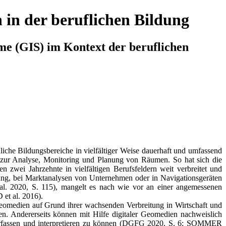
 in der beruflichen Bildung
me (GIS) im Kontext der beruflichen
edliche Bildungsbereiche in vielfältiger Weise dauerhaft und umfassend
n zur Analyse, Monitoring und Planung von Räumen. So hat sich die
zwei Jahrzehnte in vielfältigen Berufsfeldern weit verbreitet und
, bei Marktanalysen von Unternehmen oder in Navigationsgeräten
l. 2020, S. 115), mangelt es nach wie vor an einer angemessenen
 et al. 2016).
 Geomedien auf Grund ihrer wachsenden Verbreitung in Wirtschaft und
en. Andererseits können mit Hilfe digitaler Geomedien nachweislich
n erfassen und interpretieren zu können (DGFG 2020, S. 6; SOMMER